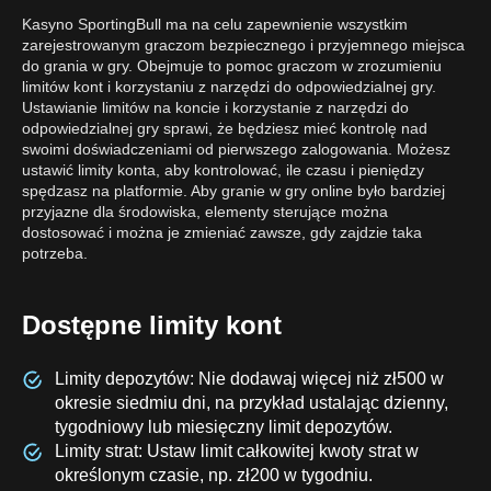
Kasyno SportingBull ma na celu zapewnienie wszystkim
zarejestrowanym graczom bezpiecznego i przyjemnego miejsca
do grania w gry. Obejmuje to pomoc graczom w zrozumieniu
limitów kont i korzystaniu z narzędzi do odpowiedzialnej gry.
Ustawianie limitów na koncie i korzystanie z narzędzi do
odpowiedzialnej gry sprawi, że będziesz mieć kontrolę nad
swoimi doświadczeniami od pierwszego zalogowania. Możesz
ustawić limity konta, aby kontrolować, ile czasu i pieniędzy
spędzasz na platformie. Aby granie w gry online było bardziej
przyjazne dla środowiska, elementy sterujące można
dostosować i można je zmieniać zawsze, gdy zajdzie taka
potrzeba.
Dostępne limity kont
Limity depozytów: Nie dodawaj więcej niż zł500 w
okresie siedmiu dni, na przykład ustalając dzienny,
tygodniowy lub miesięczny limit depozytów.
Limity strat: Ustaw limit całkowitej kwoty strat w
określonym czasie, np. zł200 w tygodniu.