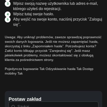
Wpisz swoją nazwę użytkownika lub adres e-mail,
którego użyłeś do rejestracji.
Wpisz tutaj swoje hasło.
Aby wejść na swoje konto, naciśnij przycisk "Zaloguj
się".
Uwaga: Aby uniknąć problemów, zawsze sprawdzaj poprawność
swoich danych logowania. Jeśli nie możesz zapamiętać hasła,
skorzystaj z linku „Zapomniałem hasła”. Potrzebujesz konta?
Załóż konto klikając przycisk "Zarejestruj się". Jeśli masz
jakiekolwiek problemy, możesz skontaktować się z obsługą
klienta za pośrednictwem strony.
Pojedyncze logowanie Tak Odzyskiwanie hasła Tak Dostęp
mobilny Tak
Postaw zakład