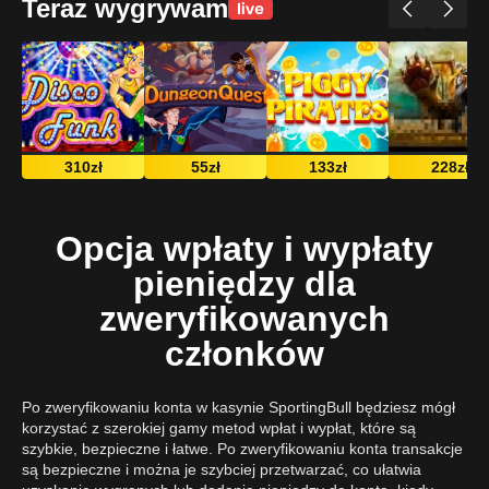
Teraz wygrywam
310zł
55zł
133zł
228zł
Opcja wpłaty i wypłaty
pieniędzy dla
zweryfikowanych
członków
Po zweryfikowaniu konta w kasynie SportingBull będziesz mógł
korzystać z szerokiej gamy metod wpłat i wypłat, które są
szybkie, bezpieczne i łatwe. Po zweryfikowaniu konta transakcje
są bezpieczne i można je szybciej przetwarzać, co ułatwia