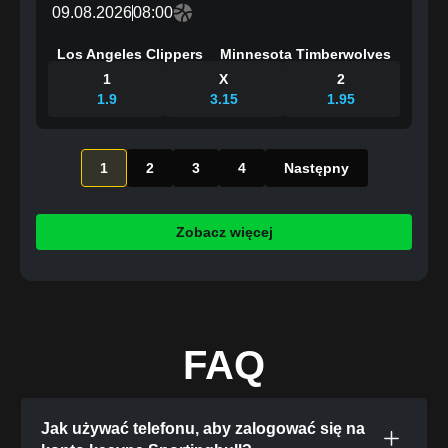
09.08.2026
08:00
Los Angeles Clippers
Minnesota Timberwolves
1
X
2
1.9
3.15
1.95
1
2
3
4
Następny
Zobacz więcej
FAQ
Jak używać telefonu, aby zalogować się na