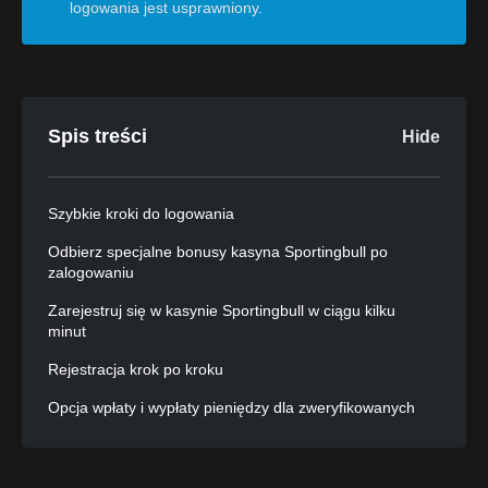
logowania jest usprawniony.
Spis treści
Hide
Szybkie kroki do logowania
Odbierz specjalne bonusy kasyna Sportingbull po
zalogowaniu
Zarejestruj się w kasynie Sportingbull w ciągu kilku
minut
Rejestracja krok po kroku
Opcja wpłaty i wypłaty pieniędzy dla zweryfikowanych
członków
Proces wycofania