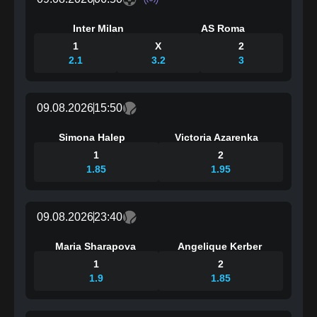
Inter Milan
AS Roma
1
X
2
2.1
3.2
3
09.08.2026
15:50
Simona Halep
Victoria Azarenka
1
2
1.85
1.95
09.08.2026
23:40
Maria Sharapova
Angelique Kerber
1
2
1.9
1.85