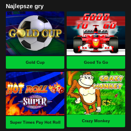
Opcje bankowe
Najlepsze gry
Odpowiedzialna gra
Dostępne limity kont
Natychmiastowe logowanie mobilne —graj w kasynie
Sportingbull gdziekolwiek
Chronione logowanie dzięki najnowocześniejszej
technologii szyfrowania
Gold Cup
Good To Go
Jak działa bezpieczne logowanie dla członków kasyna
Sportingbull
Przewodnik po logowaniu do kasyna Sportingbull
Crazy Monkey
Super Times Pay Hot Roll