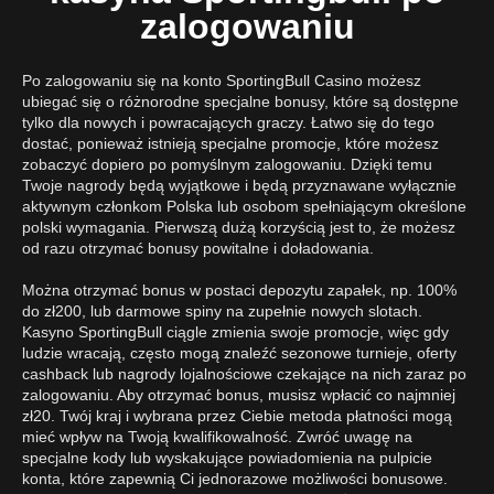
zalogowaniu
Po zalogowaniu się na konto SportingBull Casino możesz
ubiegać się o różnorodne specjalne bonusy, które są dostępne
tylko dla nowych i powracających graczy. Łatwo się do tego
dostać, ponieważ istnieją specjalne promocje, które możesz
zobaczyć dopiero po pomyślnym zalogowaniu. Dzięki temu
Twoje nagrody będą wyjątkowe i będą przyznawane wyłącznie
aktywnym członkom Polska lub osobom spełniającym określone
polski wymagania. Pierwszą dużą korzyścią jest to, że możesz
od razu otrzymać bonusy powitalne i doładowania.
Można otrzymać bonus w postaci depozytu zapałek, np. 100%
do zł200, lub darmowe spiny na zupełnie nowych slotach.
Kasyno SportingBull ciągle zmienia swoje promocje, więc gdy
ludzie wracają, często mogą znaleźć sezonowe turnieje, oferty
cashback lub nagrody lojalnościowe czekające na nich zaraz po
zalogowaniu. Aby otrzymać bonus, musisz wpłacić co najmniej
zł20. Twój kraj i wybrana przez Ciebie metoda płatności mogą
mieć wpływ na Twoją kwalifikowalność. Zwróć uwagę na
specjalne kody lub wyskakujące powiadomienia na pulpicie
konta, które zapewnią Ci jednorazowe możliwości bonusowe.