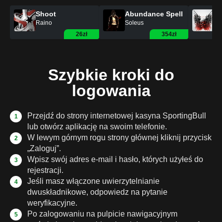
Shoot
Abundance Spell
Su
Raino
Soleus
de
26zł
354zł
Szybkie kroki do
logowania
Przejdź do strony internetowej kasyna SportingBull
lub otwórz aplikację na swoim telefonie.
W lewym górnym rogu strony głównej kliknij przycisk
„Zaloguj”.
Wpisz swój adres e-mail i hasło, których użyłeś do
rejestracji.
Jeśli masz włączone uwierzytelnianie
dwuskładnikowe, odpowiedz na pytanie
weryfikacyjne.
Po zalogowaniu na pulpicie nawigacyjnym