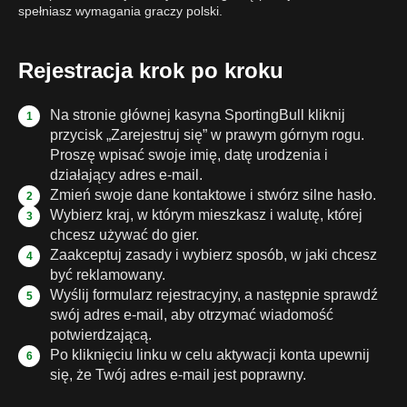
spełniasz wymagania graczy polski.
Rejestracja krok po kroku
Na stronie głównej kasyna SportingBull kliknij
przycisk „Zarejestruj się” w prawym górnym rogu.
Proszę wpisać swoje imię, datę urodzenia i
działający adres e-mail.
Zmień swoje dane kontaktowe i stwórz silne hasło.
Wybierz kraj, w którym mieszkasz i walutę, której
chcesz używać do gier.
Zaakceptuj zasady i wybierz sposób, w jaki chcesz
być reklamowany.
Wyślij formularz rejestracyjny, a następnie sprawdź
swój adres e-mail, aby otrzymać wiadomość
potwierdzającą.
Po kliknięciu linku w celu aktywacji konta upewnij
się, że Twój adres e-mail jest poprawny.