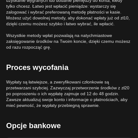
uzyskanie wygranych lub dodanie pieniędzy do konta, kiedy
tylko chcesz. Łatwo jest wpłacić pieniądze: wystarczy się
zalogować i wybrać preferowaną metodę płatności w kasie.
Możesz użyć dowolnej metody, aby dokonać wpłaty już od zł10,
dzięki czemu możesz szybko i łatwo wybrać, ile wpłacić.
Wszystkie metody wpłat pozwalają na natychmiastowe
zaksięgowanie środków na Twoim koncie, dzięki czemu możesz
od razu rozpocząć grę.
Proces wycofania
Wypłaty są łatwiejsze, a zweryfikowani członkowie są
przetwarzani szybciej. Zazwyczaj przetworzenie środków z zł20
po poproszeniu o ich wypłatę zajmuje od 12 do 48 godzin.
Zawsze aktualizuj swoje konto i informacje o płatnościach, aby
mieć pewność, że wypłaty przebiegną sprawnie.
Opcje bankowe