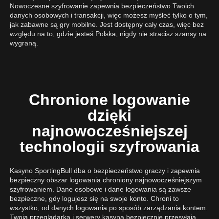
Nowoczesne szyfrowanie zapewnia bezpieczeństwo Twoich
danych osobowych i transakcji, więc możesz myśleć tylko o tym,
jak zabawne są gry mobilne. Jest dostępny cały czas, więc bez
względu na to, gdzie jesteś Polska, nigdy nie stracisz szansy na
wygraną.
Chronione logowanie
dzięki
najnowocześniejszej
technologii szyfrowania
Kasyno SportingBull dba o bezpieczeństwo graczy i zapewnia
bezpieczny obszar logowania chroniony najnowocześniejszym
szyfrowaniem. Dane osobowe i dane logowania są zawsze
bezpieczne, gdy logujesz się na swoje konto. Chroni to
wszystko, od danych logowania po sposób zarządzania kontem.
Twoja przeglądarka i serwery kasyna bezpiecznie przesyłają