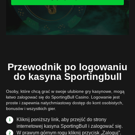
Przewodnik po logowaniu
do kasyna Sportingbull
Osoby, które chcą grać w swoje ulubione gry kasynowe, mogą
łatwo zalogować się do SportingBull Casino. Logowanie jest
proste i zapewnia natychmiastowy dostęp do kont osobistych,
bonusów i wszystkich gier.
Kliknij poniższy link, aby przejść do strony
internetowej kasyna SportingBull i zalogować się.
W prawym górnym rogu kliknij przycisk „Zaloguj”.