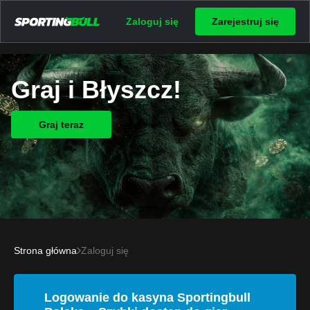
Zaloguj się
Zarejestruj się
Graj i Błyszcz!
Graj teraz
Strona główna
Zaloguj się
Logowanie do kasyna Sportingbull