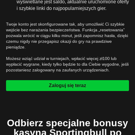
wyświetlane jest saldo, aktualnie uruchomione oferty
i szybkie linki do najpopularniejszych gier.
Twoje konto jest skonfigurowane tak, aby umożliwić Ci szybkie
wejście bez narażania bezpieczeństwa. Funkcja „resetowania”
pozwala wrócić w ciągu kilku minut, jeśli zapomnisz hasła, dzięki
czemu nigdy nie przegapisz okazji do gry na prawdziwe
pieniądze.
Możesz wziąć udział w turniejach, wpłacić więcej zł100 lub
wypłacić wygrane, kiedy tylko będzie to dla Ciebie wygodne, jeśli
pozostaniesz zalogowany na zaufanych urządzeniach.
Zaloguj się teraz
Odbierz specjalne bonusy
kasyna Sportingbull po